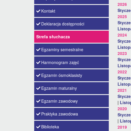
2026
Stycz
Kontakt
2025
Stycz
Deklaracja dostępności
Listo
2024
Strefa słuchacza
Stycz
Listo
Egzaminy semestralne
2023
Stycz
Harmonogram zajęć
Listo
2022
Egzamin ósmoklasisty
Stycz
Listo
Egzamin maturalny
2021
Stycz
Egzamin zawodowy
|
List
2020
Praktyka zawodowa
Stycz
|
List
Biblioteka
2019