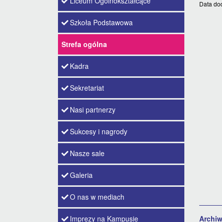
Liceum Ogólnokształcące
Data do
Szkoła Podstawowa
Strefa ogólna
Kadra
Sekretariat
Nasi partnerzy
Sukcesy i nagrody
Nasze sale
Galeria
O nas w mediach
Archi
Imprezy na Kampusie