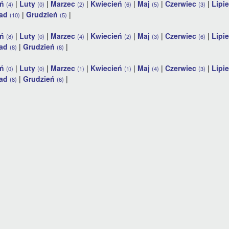
eń
|
Luty
|
Marzec
|
Kwiecień
|
Maj
|
Czerwiec
|
Lipi
(4)
(0)
(2)
(6)
(5)
(3)
pad
|
Grudzień
|
(10)
(5)
eń
|
Luty
|
Marzec
|
Kwiecień
|
Maj
|
Czerwiec
|
Lipi
(8)
(0)
(4)
(2)
(3)
(6)
pad
|
Grudzień
|
(8)
(8)
eń
|
Luty
|
Marzec
|
Kwiecień
|
Maj
|
Czerwiec
|
Lipi
(0)
(0)
(1)
(1)
(4)
(3)
pad
|
Grudzień
|
(8)
(6)