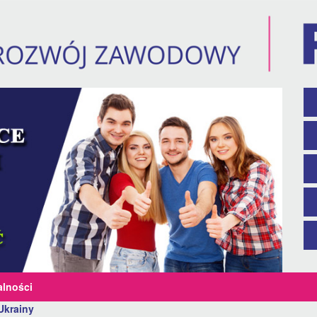
alności
Ukrainy