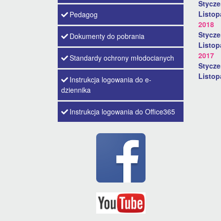
Stycz
Listo
Pedagog
2018
Stycz
Dokumenty do pobrania
Listo
2017
Standardy ochrony młodocianych
Stycz
Listo
Instrukcja logowania do e-
dziennika
Instrukcja logowania do Office365