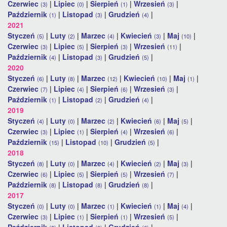
Czerwiec
|
Lipiec
|
Sierpień
|
Wrzesień
|
(3)
(0)
(1)
(3)
Październik
|
Listopad
|
Grudzień
|
(1)
(3)
(4)
2021
Styczeń
|
Luty
|
Marzec
|
Kwiecień
|
Maj
|
(5)
(2)
(4)
(3)
(10)
Czerwiec
|
Lipiec
|
Sierpień
|
Wrzesień
|
(3)
(5)
(3)
(11)
Październik
|
Listopad
|
Grudzień
|
(4)
(3)
(5)
2020
Styczeń
|
Luty
|
Marzec
|
Kwiecień
|
Maj
|
(6)
(8)
(12)
(10)
(1)
Czerwiec
|
Lipiec
|
Sierpień
|
Wrzesień
|
(7)
(4)
(6)
(3)
Październik
|
Listopad
|
Grudzień
|
(1)
(2)
(4)
2019
Styczeń
|
Luty
|
Marzec
|
Kwiecień
|
Maj
|
(4)
(0)
(2)
(6)
(5)
Czerwiec
|
Lipiec
|
Sierpień
|
Wrzesień
|
(3)
(1)
(4)
(6)
Październik
|
Listopad
|
Grudzień
|
(15)
(10)
(5)
2018
Styczeń
|
Luty
|
Marzec
|
Kwiecień
|
Maj
|
(8)
(0)
(4)
(2)
(3)
Czerwiec
|
Lipiec
|
Sierpień
|
Wrzesień
|
(6)
(5)
(5)
(7)
Październik
|
Listopad
|
Grudzień
|
(8)
(8)
(8)
2017
Styczeń
|
Luty
|
Marzec
|
Kwiecień
|
Maj
|
(0)
(0)
(1)
(1)
(4)
Czerwiec
|
Lipiec
|
Sierpień
|
Wrzesień
|
(3)
(1)
(1)
(5)
Październik
|
Listopad
|
Grudzień
|