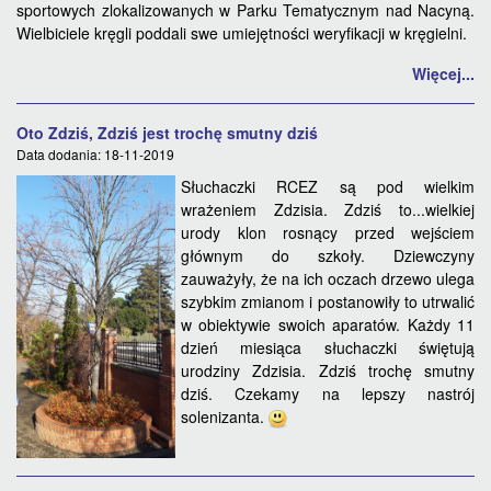
sportowych zlokalizowanych w Parku Tematycznym nad Nacyną.
Wielbiciele kręgli poddali swe umiejętności weryfikacji w kręgielni.
Więcej...
Oto Zdziś, Zdziś jest trochę smutny dziś
Data dodania: 18-11-2019
Słuchaczki RCEZ są pod wielkim
wrażeniem Zdzisia. Zdziś to...wielkiej
urody klon rosnący przed wejściem
głównym do szkoły. Dziewczyny
zauważyły, że na ich oczach drzewo ulega
szybkim zmianom i postanowiły to utrwalić
w obiektywie swoich aparatów. Każdy 11
dzień miesiąca słuchaczki świętują
urodziny Zdzisia. Zdziś trochę smutny
dziś. Czekamy na lepszy nastrój
solenizanta.