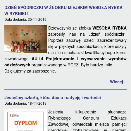
DZIEŃ SPÓDNICZKI W ŻŁOBKU MIEJSKIM WESOŁA RYBKA
W RYBNIKU
Data dodania: 25-11-2019
Dziewczynki ze żłobka
WESOŁA RYBKA
zaprosiły nas na „dzień spódniczki”.
Poprzez zabawę dzieci zaprezentowały
się w pięknych spódniczkach, które uszyły
dla nich słuchaczki kwalifikacyjnego kursu
zawodowego
AU.14 Projektowanie i wytwarzanie wyrobów
odzieżowych
organizowanego w RCEZ. Było bardzo miło.
Dziękujemy za zaproszenie.
Więcej...
Jesteśmy szkołą, która dba o tradycję i wartości
Data dodania: 18-11-2019
Jesienią kilkakrotnie słuchacze
Rybnickiego Centrum Edukacji
Zawodowej odwiedzali miejsca pamięci
narodowej zlokalizowane w naszym