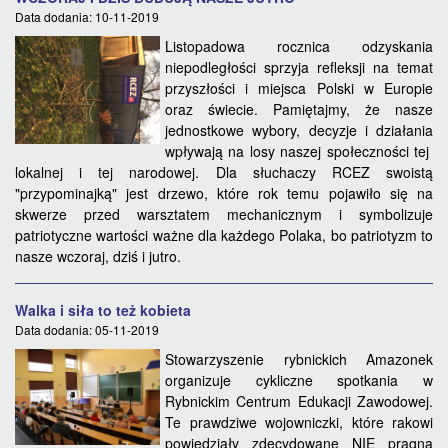
Data dodania: 10-11-2019
Listopadowa rocznica odzyskania
niepodległości sprzyja refleksji na temat
przyszłości i miejsca Polski w Europie
oraz świecie. Pamiętajmy, że nasze
jednostkowe wybory, decyzje i działania
wpływają na losy naszej społeczności tej
lokalnej i tej narodowej. Dla słuchaczy RCEZ swoistą
"przypominajką" jest drzewo, które rok temu pojawiło się na
skwerze przed warsztatem mechanicznym i symbolizuje
patriotyczne wartości ważne dla każdego Polaka, bo patriotyzm to
nasze wczoraj, dziś i jutro.
Walka i siła to też kobieta
Data dodania: 05-11-2019
Stowarzyszenie rybnickich Amazonek
organizuje cykliczne spotkania w
Rybnickim Centrum Edukacji Zawodowej.
Te prawdziwe wojowniczki, które rakowi
powiedziały zdecydowane NIE pragną