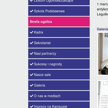
Liceum Ogólnokształcące
1 marc
antykom
Szkoła Podstawowa
Legutko
Strefa ogólna
Galeri
Kadra
Sekretariat
Nasi partnerzy
Sukcesy i nagrody
Nasze sale
Galeria
O nas w mediach
Imprezy na Kampusie