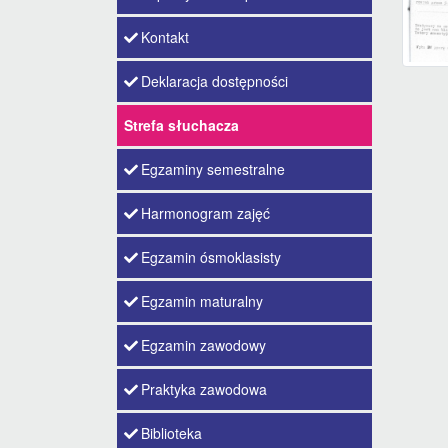
Kontakt
Deklaracja dostępności
Strefa słuchacza
Egzaminy semestralne
Harmonogram zajęć
Egzamin ósmoklasisty
Egzamin maturalny
Egzamin zawodowy
Praktyka zawodowa
Biblioteka