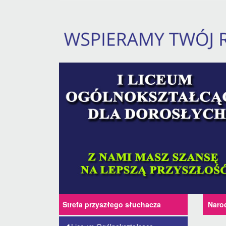
Strefa przyszłego słuchacza
Naro