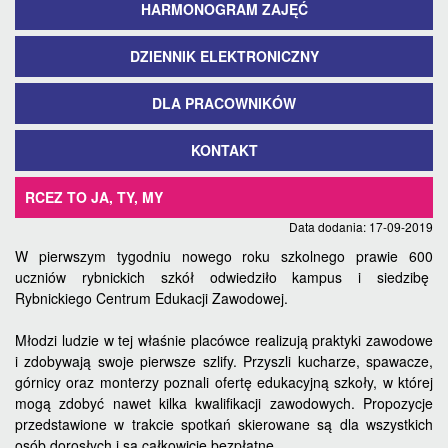
HARMONOGRAM ZAJĘĆ
DZIENNIK ELEKTRONICZNY
DLA PRACOWNIKÓW
KONTAKT
RCEZ TO JA, TY, MY
Data dodania: 17-09-2019
W pierwszym tygodniu nowego roku szkolnego prawie 600
uczniów rybnickich szkół odwiedziło kampus i siedzibę
Rybnickiego Centrum Edukacji Zawodowej.
Młodzi ludzie w tej właśnie placówce realizują praktyki zawodowe
i zdobywają swoje pierwsze szlify. Przyszli kucharze, spawacze,
górnicy oraz monterzy poznali ofertę edukacyjną szkoły, w której
mogą zdobyć nawet kilka kwalifikacji zawodowych. Propozycje
przedstawione w trakcie spotkań skierowane są dla wszystkich
osób dorosłych i są całkowicie bezpłatne.